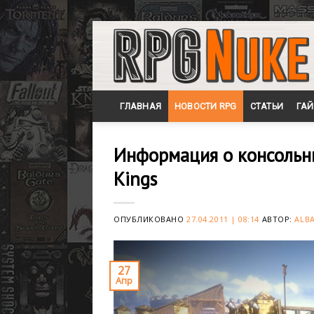
Skip
to
content
ГЛАВНАЯ
НОВОСТИ RPG
СТАТЬИ
ГА
Информация о консольных
Kings
ОПУБЛИКОВАНО
27.04.2011 | 08:14
АВТОР:
ALB
27
Апр