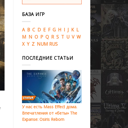
БАЗА ИГР
A
B
C
D
E
F
G
H
I
J
K
L
M
N
O
P
Q
R
S
T
U
V
W
X
Y
Z
NUM
RUS
ПОСЛЕДНИЕ СТАТЬИ
У нас есть Mass Effect дома.
е
Впечатления от «беты» The
Expanse: Osiris Reborn