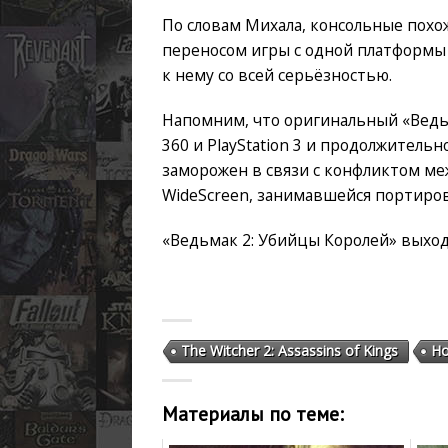
По словам Михала, консольные похо
переносом игры с одной платформы 
к нему со всей серьёзностью.
Напомним, что оригинальный «Ведьм
360 и PlayStation 3 и продолжитель
заморожен в связи с конфликтом ме
WideScreen, занимавшейся портиро
«Ведьмак 2: Убийцы Королей» выходи
The Witcher 2: Assassins of Kings
Но
Материалы по теме: