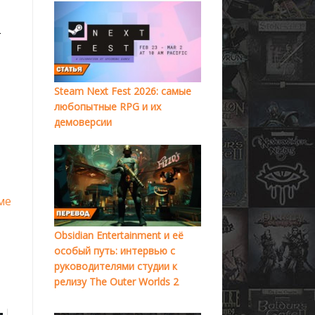
т
Steam Next Fest 2026: самые
любопытные RPG и их
демоверсии
ме
Obsidian Entertainment и её
особый путь: интервью с
руководителями студии к
релизу The Outer Worlds 2