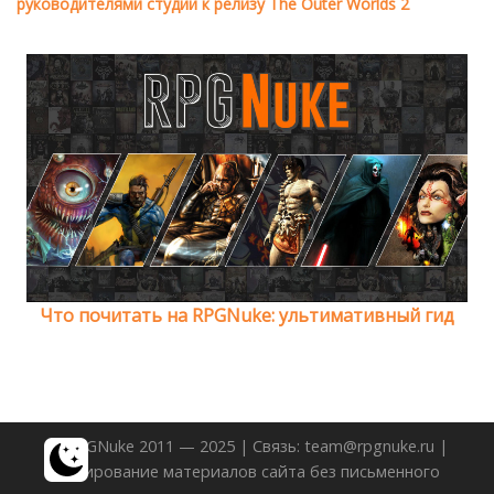
руководителями студии к релизу The Outer Worlds 2
Что почитать на RPGNuke: ультимативный гид
© RPGNuke 2011 — 2025 | Связь: team@rpgnuke.ru |
Копирование материалов сайта без письменного