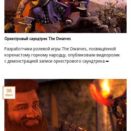
Оркестровый саундтрек The Dwarves
Разработчики ролевой игры The Dwarves, посвящённой
коренастому горному народцу, опубликовали видеоролик
с демонстрацией записи оркестрового саундтрека.➥
06
Июн