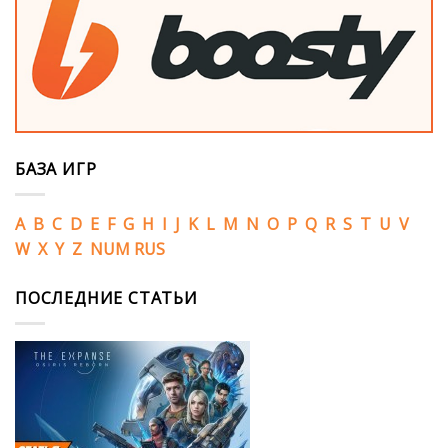
БАЗА ИГР
A
B
C
D
E
F
G
H
I
J
K
L
M
N
O
P
Q
R
S
T
U
V
W
X
Y
Z
NUM
RUS
ПОСЛЕДНИЕ СТАТЬИ