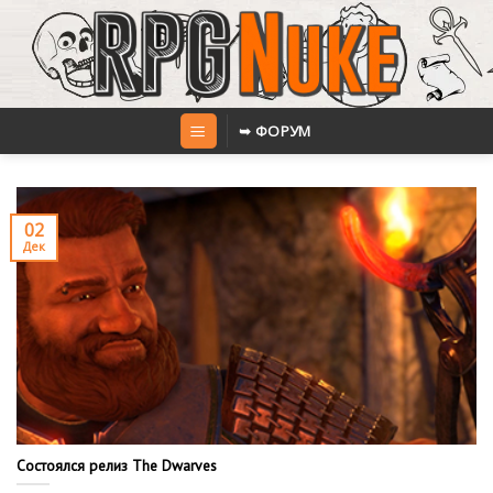
Skip
to
content
➥ ФОРУМ
02
Дек
Состоялся релиз The Dwarves