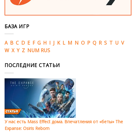
БАЗА ИГР
A
B
C
D
E
F
G
H
I
J
K
L
M
N
O
P
Q
R
S
T
U
V
W
X
Y
Z
NUM
RUS
ПОСЛЕДНИЕ СТАТЬИ
У нас есть Mass Effect дома. Впечатления от «беты» The
Expanse: Osiris Reborn