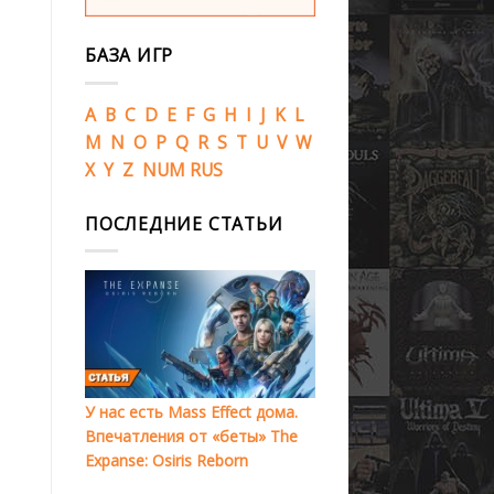
БАЗА ИГР
A
B
C
D
E
F
G
H
I
J
K
L
M
N
O
P
Q
R
S
T
U
V
W
X
Y
Z
NUM
RUS
ПОСЛЕДНИЕ СТАТЬИ
У нас есть Mass Effect дома.
Впечатления от «беты» The
Expanse: Osiris Reborn