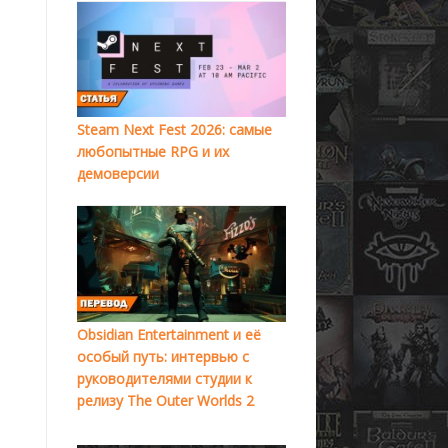
Steam Next Fest 2026: самые
любопытные RPG и их
демоверсии
Obsidian Entertainment и её
особый путь: интервью с
руководителями студии к
релизу The Outer Worlds 2