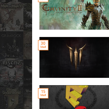
30
Май
15
Май