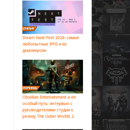
Steam Next Fest 2026: самые
любопытные RPG и их
демоверсии
Obsidian Entertainment и её
особый путь: интервью с
руководителями студии к
релизу The Outer Worlds 2