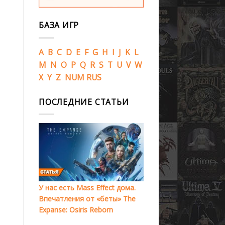
БАЗА ИГР
A
B
C
D
E
F
G
H
I
J
K
L
M
N
O
P
Q
R
S
T
U
V
W
X
Y
Z
NUM
RUS
ПОСЛЕДНИЕ СТАТЬИ
У нас есть Mass Effect дома.
Впечатления от «беты» The
Expanse: Osiris Reborn