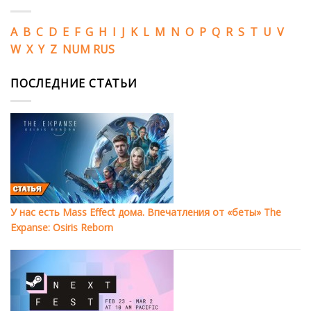
A
B
C
D
E
F
G
H
I
J
K
L
M
N
O
P
Q
R
S
T
U
V
W
X
Y
Z
NUM
RUS
ПОСЛЕДНИЕ СТАТЬИ
У нас есть Mass Effect дома. Впечатления от «беты» The
Expanse: Osiris Reborn