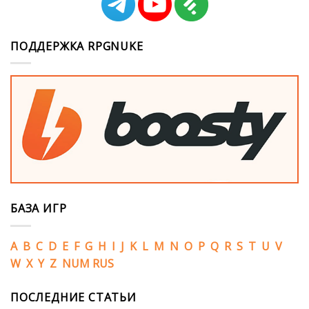
ПОДДЕРЖКА RPGNUKE
БАЗА ИГР
A
B
C
D
E
F
G
H
I
J
K
L
M
N
O
P
Q
R
S
T
U
V
W
X
Y
Z
NUM
RUS
ПОСЛЕДНИЕ СТАТЬИ