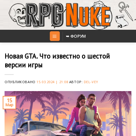
Skip
to
content
➥ ФОРУМ
Новая GTA. Что известно о шестой
версии игры
ОПУБЛИКОВАНО
15.03.2024 | 21:08
АВТОР:
DEL-VEY
15
Мар