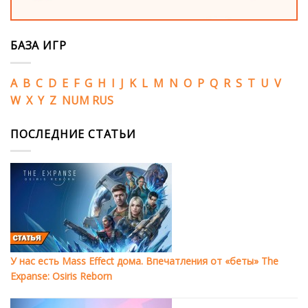
БАЗА ИГР
A
B
C
D
E
F
G
H
I
J
K
L
M
N
O
P
Q
R
S
T
U
V
W
X
Y
Z
NUM
RUS
ПОСЛЕДНИЕ СТАТЬИ
У нас есть Mass Effect дома. Впечатления от «беты» The
Expanse: Osiris Reborn