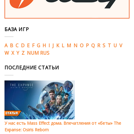
БАЗА ИГР
A
B
C
D
E
F
G
H
I
J
K
L
M
N
O
P
Q
R
S
T
U
V
W
X
Y
Z
NUM
RUS
ПОСЛЕДНИЕ СТАТЬИ
У нас есть Mass Effect дома. Впечатления от «беты» The
Expanse: Osiris Reborn