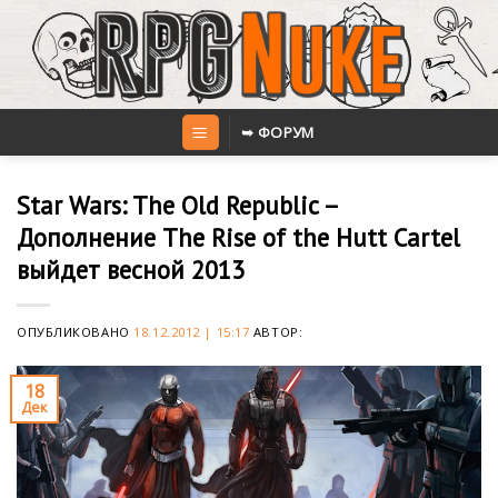
Skip
to
content
➥ ФОРУМ
Star Wars: The Old Republic –
Дополнение The Rise of the Hutt Cartel
выйдет весной 2013
ОПУБЛИКОВАНО
18.12.2012 | 15:17
АВТОР:
18
Дек