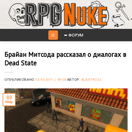
Skip
to
content
➥ ФОРУМ
Брайан Митсода рассказал о диалогах в
Dead State
ОПУБЛИКОВАНО
03.03.2011 | 09:58
АВТОР:
ALBATROSS
03
Мар