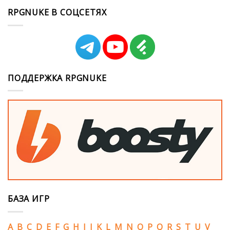
RPGNUKE В СОЦСЕТЯХ
ПОДДЕРЖКА RPGNUKE
БАЗА ИГР
A
B
C
D
E
F
G
H
I
J
K
L
M
N
O
P
Q
R
S
T
U
V